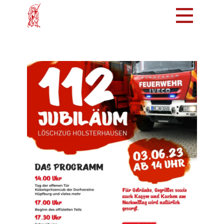
Mach mit!
Löschzug
Tradition
Bürger
Intern