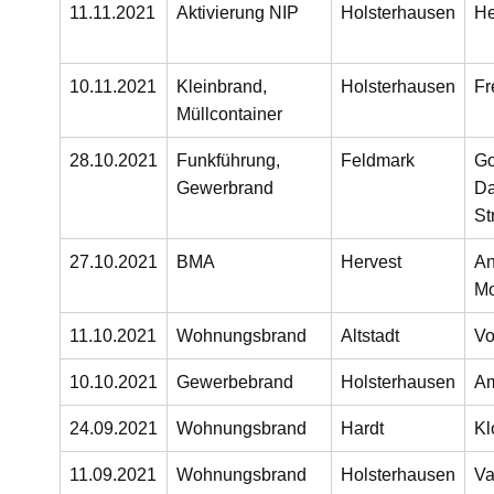
11.11.2021
Aktivierung NIP
Holsterhausen
He
10.11.2021
Kleinbrand,
Holsterhausen
Fr
Müllcontainer
28.10.2021
Funkführung,
Feldmark
Go
Gewerbrand
Da
St
27.10.2021
BMA
Hervest
An
Mo
11.10.2021
Wohnungsbrand
Altstadt
V
10.10.2021
Gewerbebrand
Holsterhausen
Am
24.09.2021
Wohnungsbrand
Hardt
Kl
11.09.2021
Wohnungsbrand
Holsterhausen
Va