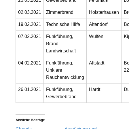
23.03.2021
Gewerbebrand
Feldmark
Lo
02.03.2021
Zimmerbrand
Holsterhausen
Br
19.02.2021
Technische Hilfe
Altendorf
Bo
07.02.2021
Funkführung,
Wulfen
Ki
Brand
Landwirtschaft
04.02.2021
Funkführung,
Altstadt
Bo
Unklare
22
Rauchentwicklung
26.01.2021
Funkführung,
Hardt
D
Gewerbebrand
Ähnliche Beiträge