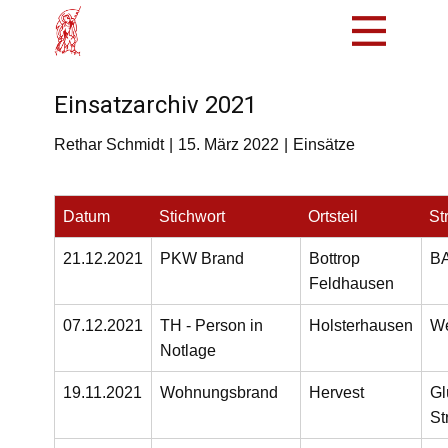
Mach mit!
Einsatzarchiv 2021
Löschzug
Rethar Schmidt
15. März 2022
Einsätze
Tradition
Bürger
Datum
Stichwort
Ortsteil
St
Intern
21.12.2021
PKW Brand
Bottrop
B
Feldhausen
07.12.2021
TH - Person in
Holsterhausen
We
Notlage
19.11.2021
Wohnungsbrand
Hervest
Gl
St