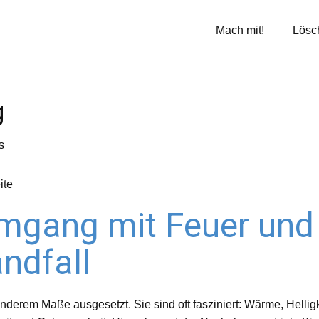
Mach mit!
Lösc
g
s
ite
mgang mit Feuer und 
ndfall
derem Maße ausgesetzt. Sie sind oft fasziniert: Wärme, Helli