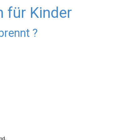
 für Kinder
brennt ?
nd.