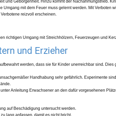
eit und Geborgenheit. Hinzu kommt der Nachahmungstrieb. Kin
tige Umgang mit dem Feuer muss gelernt werden. Mit Verboten wir
 Verbotene reizvoll erscheinen.
an den richtigen Umgang mit Streichhölzern, Feuerzeugen und Ke
tern und Erzieher
bewahrt werden, dass sie für Kinder unerreichbar sind. Dies g
 unsachgemäßer Handhabung sehr gefährlich. Experimente sind 
hände.
nur unter Anleitung Erwachsener an den dafür vorgesehenen Plät
ung auf Beschädigung untersucht werden.
u lang anfassen, damit es nicht bricht.