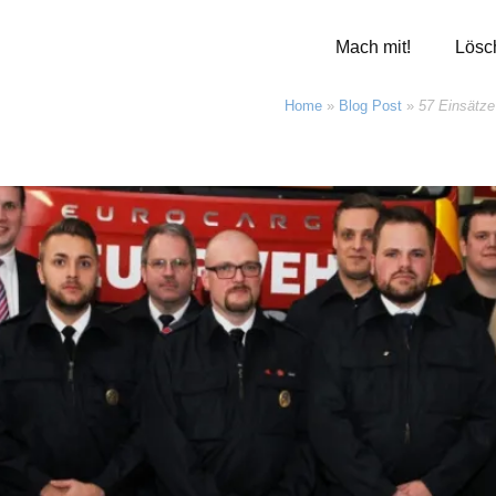
Mach mit!
Lösc
Home
»
Blog Post
»
57 Einsätze