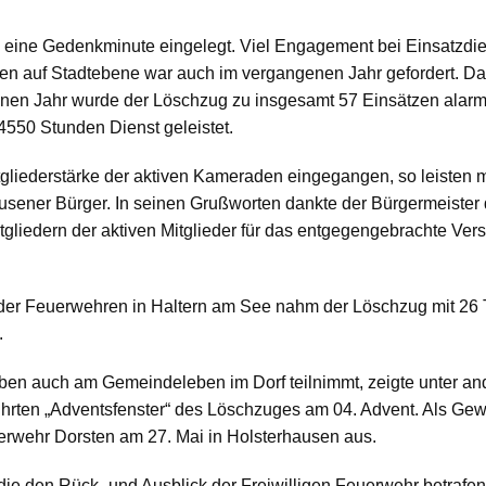
 eine Gedenkminute eingelegt. Viel Engagement bei Einsatzdi
n auf Stadtebene war auch im vergangenen Jahr gefordert. Daf
enen Jahr wurde der Löschzug zu insgesamt 57 Einsätzen alarm
550 Stunden Dienst geleistet.
itgliederstärke der aktiven Kameraden eingegangen, so leiste
sener Bürger. In seinen Grußworten dankte der Bürgermeister 
tgliedern der aktiven Mitglieder für das entgegengebrachte Ver
der Feuerwehren in Haltern am See nahm der Löschzug mit 26 T
.
aben auch am Gemeindeleben im Dorf teilnimmt, zeigte unter a
hrten „Adventsfenster“ des Löschzuges am 04. Advent. Als Gewi
uerwehr Dorsten am 27. Mai in Holsterhausen aus.
die den Rück- und Ausblick der Freiwilligen Feuerwehr betrafe