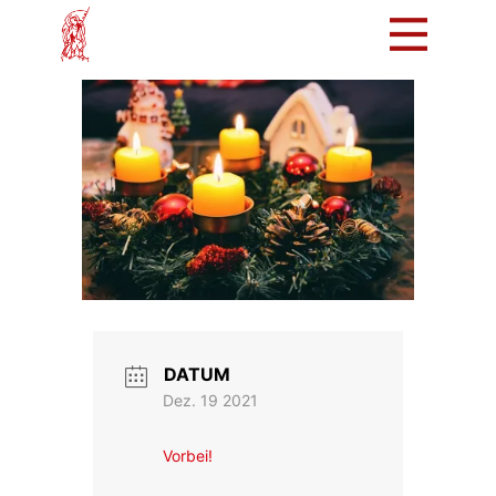
Mach mit!
Löschzug
Tradition
Bürger
Intern
DATUM
Dez. 19 2021
Vorbei!