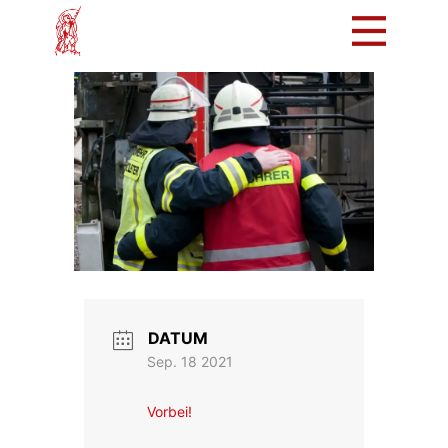
Mach mit!
Löschzug
Tradition
Bürger
Intern
DATUM
Sep. 18 2021
Vorbei!