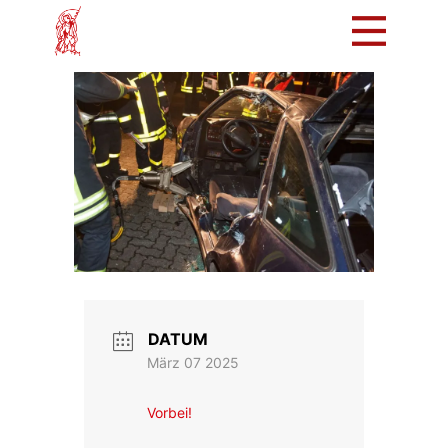
Mach mit!
Löschzug
Tradition
Bürger
Intern
DATUM
März 07 2025
Vorbei!