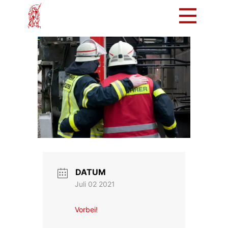
Mach mit!
Löschzug
Tradition
Bürger
Intern
DATUM
Juli 02 2021
Vorbei!