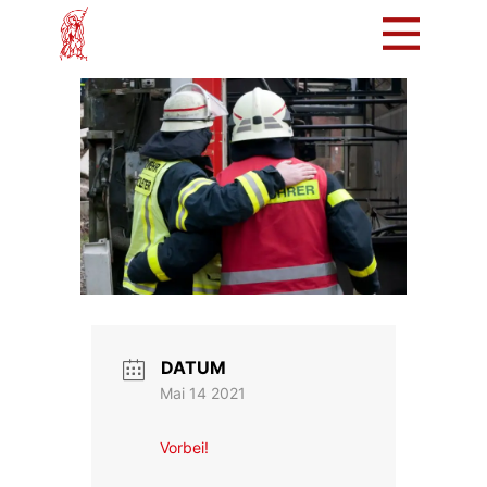
Mach mit!
Löschzug
Tradition
Bürger
Intern
DATUM
Mai 14 2021
Vorbei!