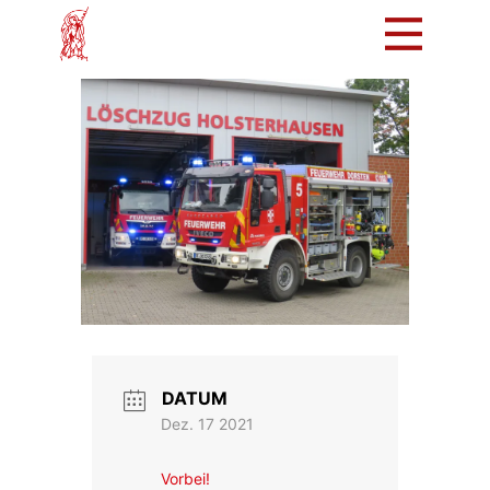
Mach mit!
Löschzug
Tradition
Bürger
Intern
DATUM
Dez. 17 2021
Vorbei!