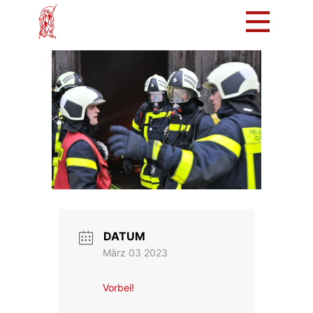
Mach mit!
Löschzug
Tradition
Bürger
Intern
DATUM
März 03 2023
Vorbei!