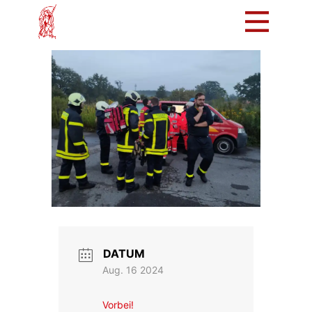
Mach mit!
Löschzug
Tradition
Bürger
Intern
DATUM
Aug. 16 2024
Vorbei!