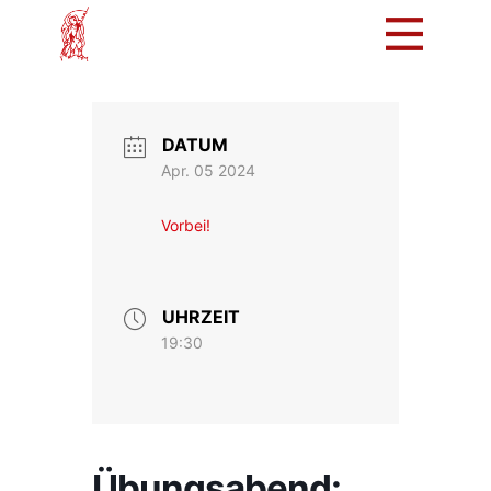
Mach mit!
Löschzug
DATUM
Tradition
Apr. 05 2024
Bürger
Vorbei!
Intern
UHRZEIT
19:30
Übungsabend: