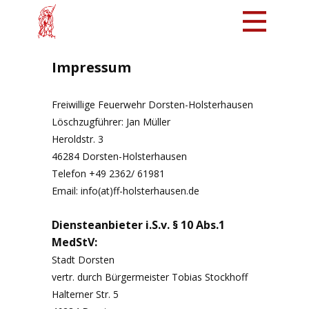
Mach mit!
Impressum
Löschzug
Freiwillige Feuerwehr Dorsten-Holsterhausen
Tradition
Löschzugführer: Jan Müller
Bürger
Heroldstr. 3
Intern
46284 Dorsten-Holsterhausen
Telefon +49 2362/ 61981
Email: info(at)ff-holsterhausen.de
Diensteanbieter i.S.v. § 10 Abs.1
MedStV:
Stadt Dorsten
vertr. durch Bürgermeister Tobias Stockhoff
Halterner Str. 5